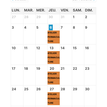
LUN.
MAR.
MER.
JEU.
VEN.
SAM.
DIM.
27
28
29
30
31
1
2
3
4
5
6
7
8
9
ATELIER
PERMACUL
TURE
10
11
12
13
14
15
16
ATELIER
PERMACUL
TURE
17
18
19
20
21
22
23
ATELIER
PERMACUL
TURE
24
25
26
27
28
29
30
ATELIER
PERMACUL
TURE