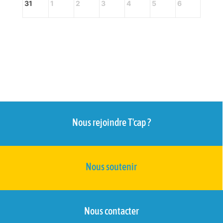
31
1
2
3
4
5
6
Nous rejoindre T'cap ?
Nous soutenir
Nous contacter