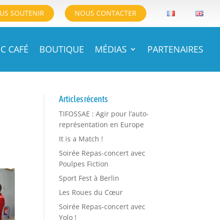
US SOUTENIR
NOUS CONTACTER
C CAFÉ
BOUTIQUE
MÉDIAS
PARTENAIRES
Articles récents
TIFOSSAE : Agir pour l’auto-
représentation en Europe
It is a Match !
Soirée Repas-concert avec
Poulpes Fiction
Sport Fest à Berlin
Les Roues du Cœur
Soirée Repas-concert avec
Yolo !