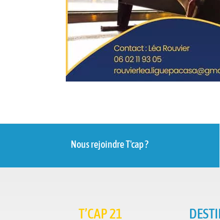
Nous rejoindre T'cap ?
T’CAP 21
DESTI