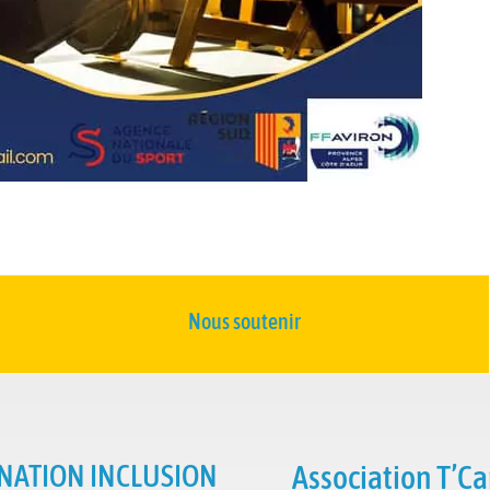
Nous soutenir
NATION INCLUSION
Association T’Ca