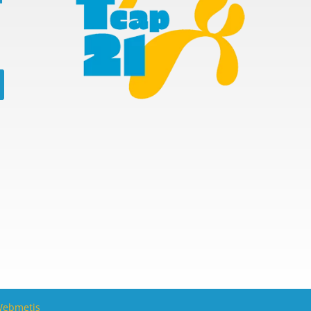
ebmetis