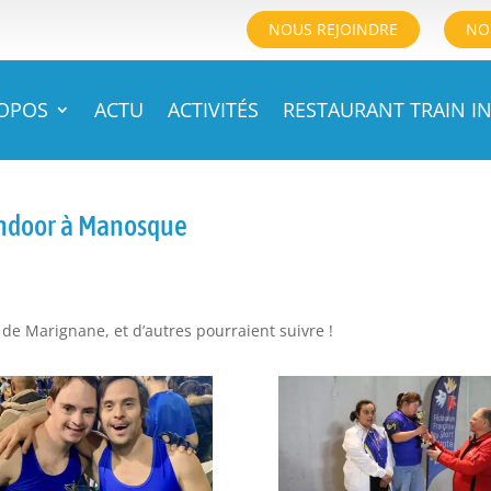
NOUS REJOINDRE
NO
ROPOS
ACTU
ACTIVITÉS
RESTAURANT TRAIN IN
indoor à Manosque
e Marignane, et d’autres pourraient suivre !