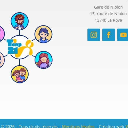
Gare de Niolon
15, route de Niolon
13740 Le Rove
 © 2026 – Tous droits réservés –
Mentions légales
– Création web
W