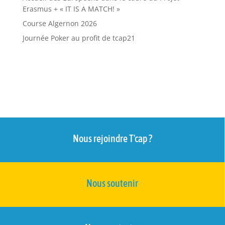
Erasmus + « IT IS A MATCH! »
Course Algernon 2026
Journée Poker au profit de tcap21
Nous rejoindre T'cap ?
Nous soutenir