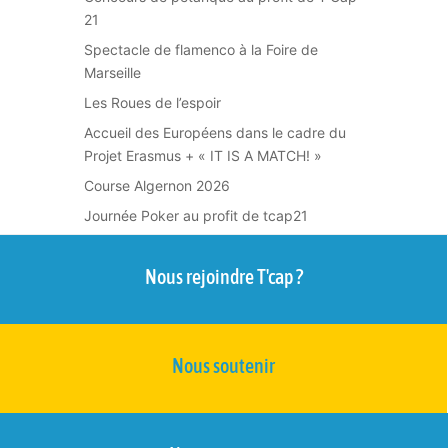
21
Spectacle de flamenco à la Foire de
Marseille
Les Roues de l’espoir
Accueil des Européens dans le cadre du
Projet Erasmus + « IT IS A MATCH! »
Course Algernon 2026
Journée Poker au profit de tcap21
Nous rejoindre T'cap ?
Nous soutenir