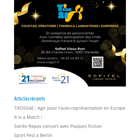
Articles récents
TIFOSSAE : Agir pour l’auto-représentation en Europe
It is a Match !
Soirée Repas-concert avec Poulpes Fiction
Sport Fest à Berlin