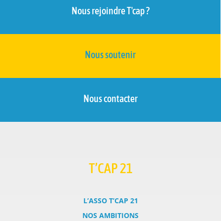
Nous rejoindre T'cap ?
Nous soutenir
Nous contacter
T’CAP 21
L’ASSO T’CAP 21
NOS AMBITIONS