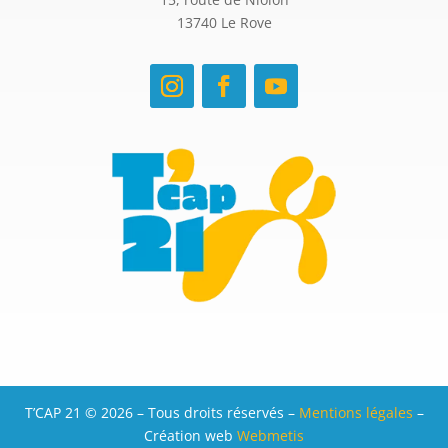
13740 Le Rove
T’CAP 21 © 2026 – Tous droits réservés –
Mentions légales
–
Création web
Webmetis