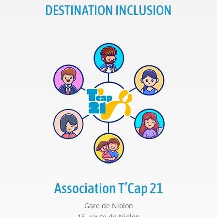
DESTINATION INCLUSION
Association T’Cap 21
Gare de Niolon
15, route de Niolon