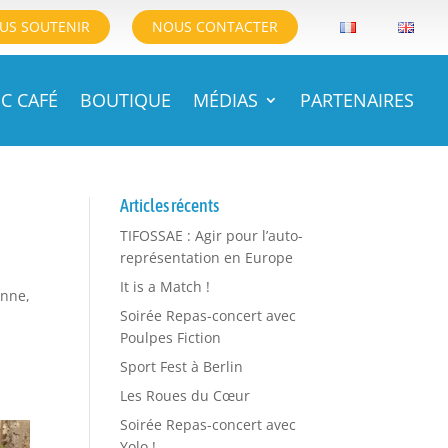
US SOUTENIR
NOUS CONTACTER
C CAFÉ
BOUTIQUE
MÉDIAS
PARTENAIRES
Articles récents
TIFOSSAE : Agir pour l’auto-
représentation en Europe
It is a Match !
onne,
Soirée Repas-concert avec
Poulpes Fiction
Sport Fest à Berlin
Les Roues du Cœur
Soirée Repas-concert avec
Yolo !