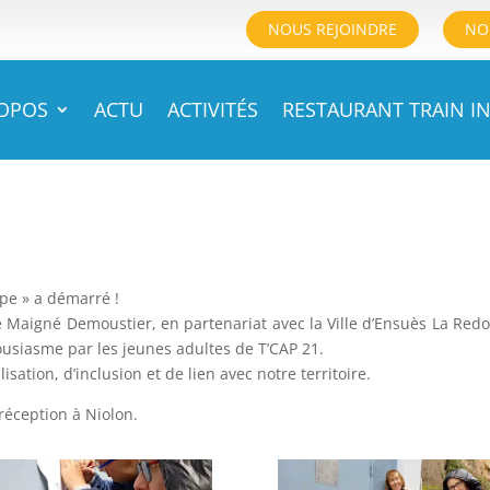
NOUS REJOINDRE
NO
ROPOS
ACTU
ACTIVITÉS
RESTAURANT TRAIN IN
lpe » a démarré !
 Maigné Demoustier, en partenariat avec la Ville d’Ensuès La Red
ousiasme par les jeunes adultes de T’CAP 21.
sation, d’inclusion et de lien avec notre territoire.
réception à Niolon.