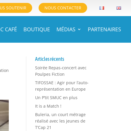
US SOUTENIR
NOUS CONTACTER
C CAFÉ
BOUTIQUE
MÉDIAS
PARTENAIRES
Articles récents
Soirée Repas-concert avec
ation
Poulpes Fiction
TIFOSSAE : Agir pour l’auto-
représentation en Europe
Un P’tit SMUC en plus
It is a Match !
Buleria, un court métrage
réalisé avec les jeunes de
T’Cap 21