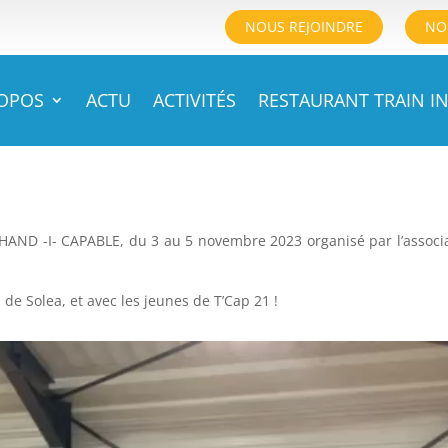
NOUS REJOINDRE
NO
ROPOS
ACTU
ACTIVITÉS
RESTAURANT TRAIN IN
al HAND -I- CAPABLE, du 3 au 5 novembre 2023 organisé par l’associ
de Solea, et avec les jeunes de T’Cap 21 !