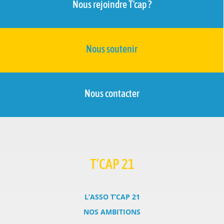
Nous rejoindre T'cap ?
Nous soutenir
Nous contacter
T’CAP 21
L’ASSO T’CAP 21
NOS AMBITIONS