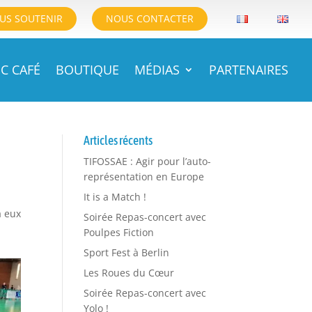
US SOUTENIR
NOUS CONTACTER
C CAFÉ
BOUTIQUE
MÉDIAS
PARTENAIRES
Articles récents
TIFOSSAE : Agir pour l’auto-
représentation en Europe
It is a Match !
à eux
Soirée Repas-concert avec
Poulpes Fiction
Sport Fest à Berlin
Les Roues du Cœur
Soirée Repas-concert avec
Yolo !