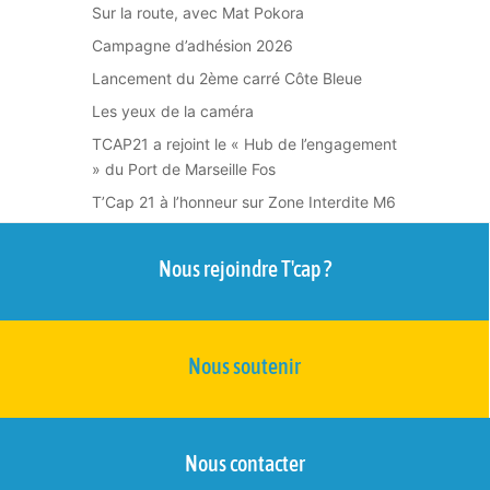
Sur la route, avec Mat Pokora
Campagne d’adhésion 2026
Lancement du 2ème carré Côte Bleue
Les yeux de la caméra
TCAP21 a rejoint le « Hub de l’engagement
» du Port de Marseille Fos
T’Cap 21 à l’honneur sur Zone Interdite M6
Nous rejoindre T'cap ?
Nous soutenir
Nous contacter