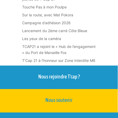
Touche Pas à mon Poulpe
Sur la route, avec Mat Pokora
Campagne d’adhésion 2026
Lancement du 2ème carré Côte Bleue
Les yeux de la caméra
TCAP21 a rejoint le « Hub de l’engagement
» du Port de Marseille Fos
T’Cap 21 à l’honneur sur Zone Interdite M6
Nous rejoindre T'cap ?
Nous soutenir