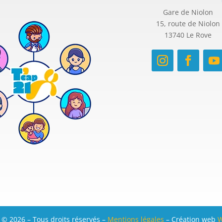
Gare de Niolon
15, route de Niolon
13740 Le Rove
 © 2026 – Tous droits réservés –
Mentions légales
– Création web
W