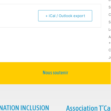
S
C
+ iCal / Outlook export
S
L
A
+
C
J
Nous soutenir
NATION INCLUSION
Association T’Ca