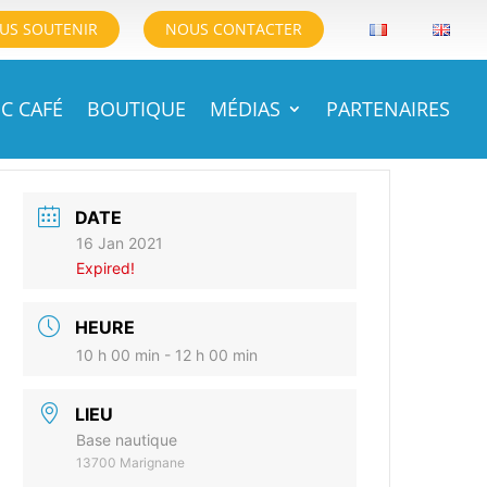
US SOUTENIR
NOUS CONTACTER
C CAFÉ
BOUTIQUE
MÉDIAS
PARTENAIRES
DATE
16 Jan 2021
Expired!
HEURE
10 h 00 min - 12 h 00 min
LIEU
Base nautique
13700 Marignane