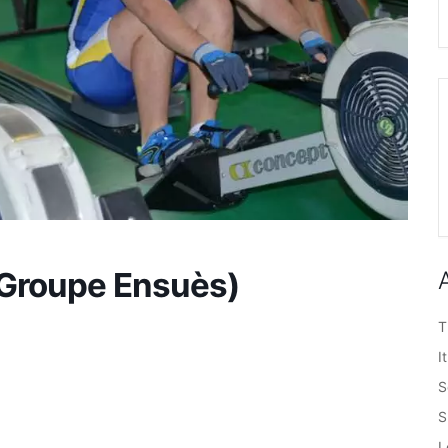
(Groupe Ensuès)
T
I
S
S
L