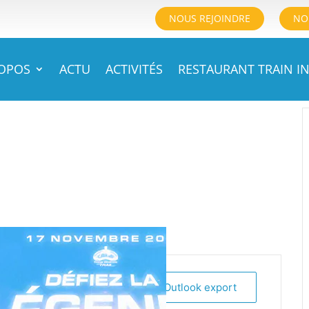
NOUS REJOINDRE
NO
ROPOS
ACTU
ACTIVITÉS
RESTAURANT TRAIN IN
+ iCal / Outlook export