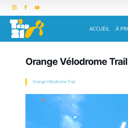
ACCUEIL
À P
Orange Vélodrome Trail
Orange Vélodrome Trail
+ Ajouter à mon Agenda Google