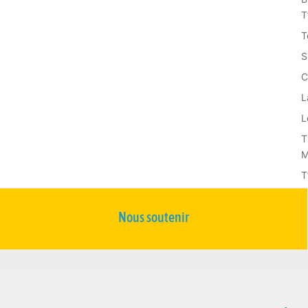
T
T
S
C
L
L
T
M
T
Nous soutenir