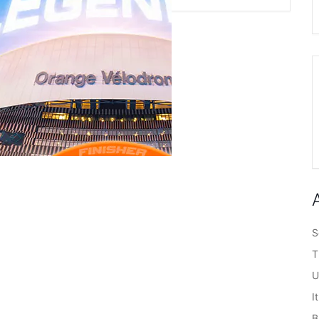
S
T
U
I
B