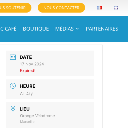
US SOUTENIR
NOUS CONTACTER
C CAFÉ
BOUTIQUE
MÉDIAS
PARTENAIRES
DATE
17 Nov 2024
Expired!
HEURE
All Day
LIEU
Orange Vélodrome
Marseille