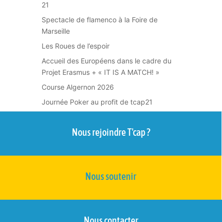
21
Spectacle de flamenco à la Foire de
Marseille
Les Roues de l’espoir
Accueil des Européens dans le cadre du
Projet Erasmus + « IT IS A MATCH! »
Course Algernon 2026
Journée Poker au profit de tcap21
Nous rejoindre T'cap ?
Nous soutenir
Nous contacter