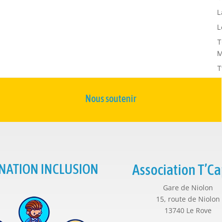
L
L
T
M
T
Nous soutenir
NATION INCLUSION
Association T’Ca
Gare de Niolon
15, route de Niolon
13740 Le Rove