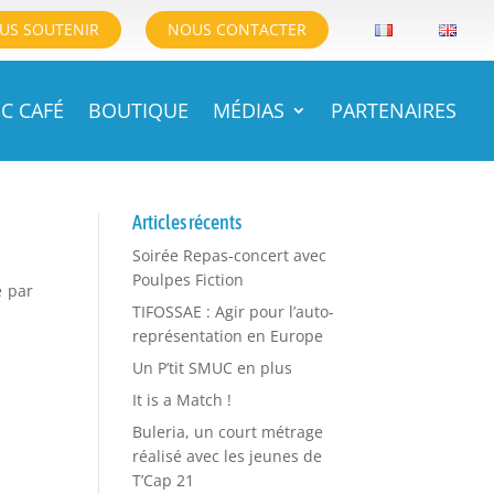
US SOUTENIR
NOUS CONTACTER
C CAFÉ
BOUTIQUE
MÉDIAS
PARTENAIRES
Articles récents
Soirée Repas-concert avec
Poulpes Fiction
 par
TIFOSSAE : Agir pour l’auto-
représentation en Europe
Un P’tit SMUC en plus
It is a Match !
Buleria, un court métrage
réalisé avec les jeunes de
T’Cap 21