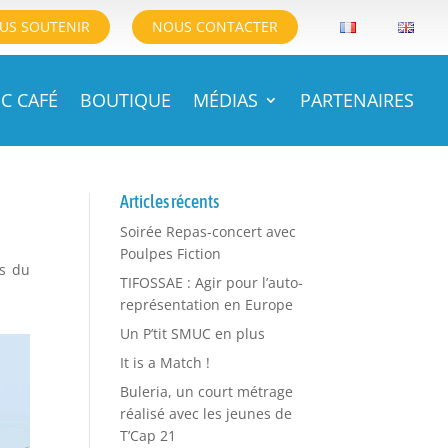
US SOUTENIR
NOUS CONTACTER
C CAFÉ
BOUTIQUE
MÉDIAS
PARTENAIRES
Articles récents
Soirée Repas-concert avec
Poulpes Fiction
rs du
TIFOSSAE : Agir pour l’auto-
représentation en Europe
Un P’tit SMUC en plus
It is a Match !
Buleria, un court métrage
réalisé avec les jeunes de
T’Cap 21