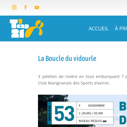
ACCUEIL
À P
La Boucle du vidourle
3 yolettes de rivière en lisse embarquant 
Club Marignanais des Sports d’aviron.