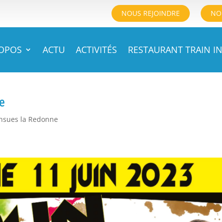
NOUS REJOINDRE
NO
ROPOS
ACTU
ACTIVITÉS
RESTAURANT TRAIN IN
e
Ensues la Redonne