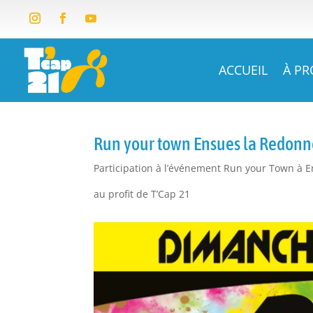
ACCUEIL
À P
Run your town Ensues la Redonn
Participation à l’événement Run your Town à 
au profit de T’Cap 21