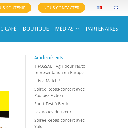
US SOUTENIR
NOUS CONTACTER
C CAFÉ
BOUTIQUE
MÉDIAS
PARTENAIRES
Articles récents
TIFOSSAE : Agir pour l’auto-
représentation en Europe
It is a Match !
Soirée Repas-concert avec
Poulpes Fiction
Sport Fest à Berlin
Les Roues du Cœur
Soirée Repas-concert avec
Yolo !