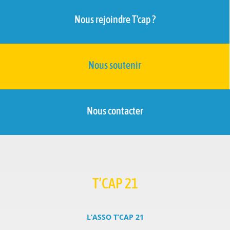
Nous rejoindre T'cap ?
Nous soutenir
Nous contacter
T’CAP 21
L’ASSO T’CAP 21