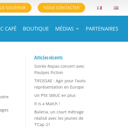
US SOUTENIR
NOUS CONTACTER
C CAFÉ
BOUTIQUE
MÉDIAS
PARTENAIRES
Articles récents
Soirée Repas-concert avec
Poulpes Fiction
TIFOSSAE : Agir pour l’auto-
représentation en Europe
Un P’tit SMUC en plus
notre
It is a Match !
tages
Buleria, un court métrage
réalisé avec les jeunes de
T’Cap 21