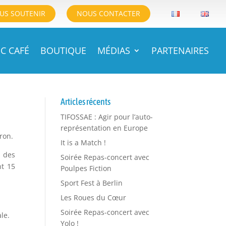
US SOUTENIR
NOUS CONTACTER
C CAFÉ
BOUTIQUE
MÉDIAS
PARTENAIRES
Articles récents
TIFOSSAE : Agir pour l’auto-
représentation en Europe
ron.
It is a Match !
t des
Soirée Repas-concert avec
nt 15
Poulpes Fiction
Sport Fest à Berlin
Les Roues du Cœur
Soirée Repas-concert avec
le.
Yolo !