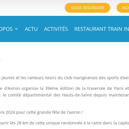
NOUS REJOINDRE
NO
ROPOS
ACTU
ACTIVITÉS
RESTAURANT TRAIN IN
4
 jeunes et les rameurs loisirs du club marignanais des sports d’avi
e d’Aviron organise la 39ème édition de la traversée de Paris e
ec le comité départemental des Hauts-de-Seine depuis maintena
 2024 pour cette grande fête de l’aviron !
ourir les 28 km de cette unique randonnée à la rame dans la capita