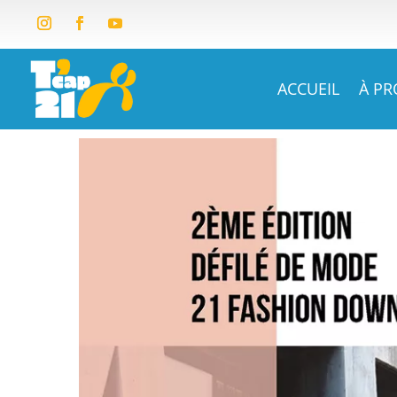
ACCUEIL
À P