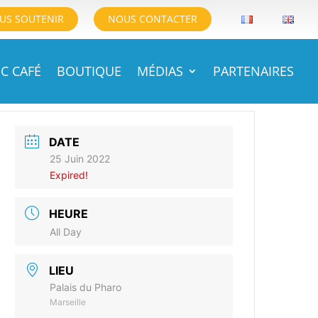
US SOUTENIR
NOUS CONTACTER
C CAFÉ
BOUTIQUE
MÉDIAS
PARTENAIRES
DATE
25 Juin 2022
Expired!
HEURE
All Day
LIEU
Palais du Pharo
Marseille